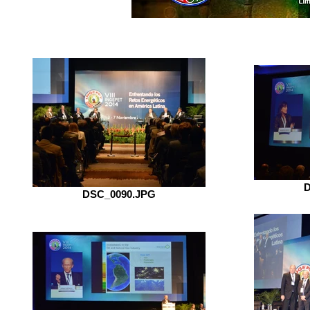
D
DSC_0090.JPG