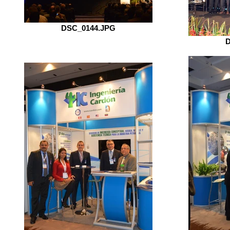
DSC_0144.JPG
D